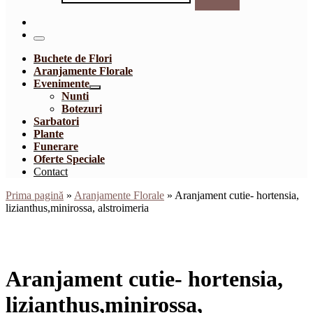
Caută...
Meniu
Buchete de Flori
Aranjamente Florale
Evenimente
Nunti
Botezuri
Sarbatori
Plante
Funerare
Oferte Speciale
Contact
Prima pagină
»
Aranjamente Florale
»
Aranjament cutie- hortensia,
lizianthus,minirossa, alstroimeria
Aranjament cutie- hortensia,
lizianthus,minirossa,