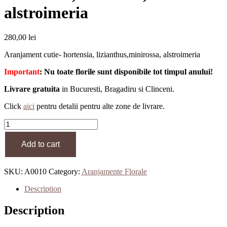
alstroimeria
280,00
lei
Aranjament cutie- hortensia, lizianthus,minirossa, alstroimeria
Important
: Nu toate florile sunt disponibile tot timpul anului!
Livrare gratuita
in Bucuresti, Bragadiru si Clinceni.
Click
aici
pentru detalii pentru alte zone de livrare.
Aranjament
cutie-
hortensia,
Add to cart
lizianthus,minirossa,
alstroimeria
quantity
SKU:
A0010
Category:
Aranjamente Florale
Description
Description