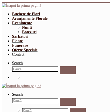
Sari
la
conținut
Buchete de Flori
Aranjamente Florale
Evenimente
Nunti
Botezuri
Sarbatori
Plante
Funerare
Oferte Speciale
Contact
Search
Căutare
Caută...
Search
Căutare
Caută...
Căutare